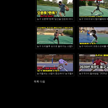
농구 오른쪽?왼쪽?공간을 만든뒤 어디로 돌파할까??훕코리아 시크릿 농구
농구 수비수보다 힘이쎌때와 뒤
농구 드리블후 슛으로 올라가는 스텝5가지 훕코리아 시크릿농구강좌
농구 다리사이 크로스오버를 
농구돌파는 스텝이 중요하다! 농구돌파방법 5가지 "2020년 우리도 농구고
농구 8가지 돌파방법 "2020
목록
다음