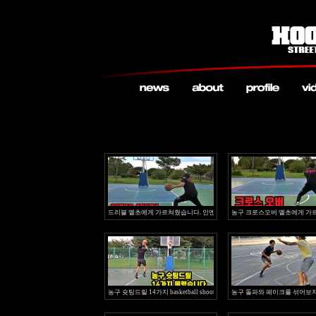
드리블 옐초에게 가르쳐줬습니다. 인엔아웃,킬디렉션 훕코리아 점프훈련까
농구 크로스오버 옐초에게 가
농구 슛팅드릴 14가지 basketball shooting drills 훕코리아 시크릿 농구강좌
농구 돌파와 페이크를 섞어보