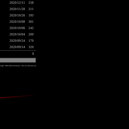
2020/12/11
258
2020/11/28
211
2020/10/26
195
2020/10/08
301
2020/10/06
242
2020/10/04
200
2020/09/24
170
2020/09/14
320
1
yright 1999-2026
Zeroboard
/ skin by
Neotune.net